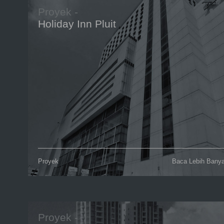
Proyek -
Holiday Inn Pluit
Proyek
Baca Lebih Bany
Proyek -